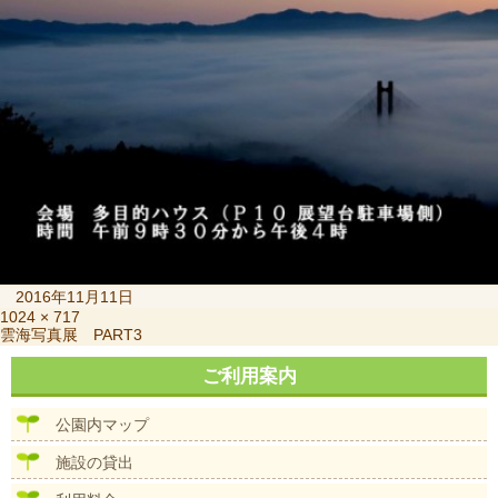
投
2016年11月11日
稿
フ
1024 × 717
投
雲海写真展 PART3
日:
ル
稿
サ
ナ
ご利用案内
イ
ビ
ズ
ゲ
公園内マップ
ー
シ
施設の貸出
ョ
ン