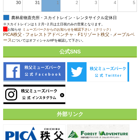
30
31
1
2
3
4
5
農林産物直売所・スカイトレイン・レンタサイクル定休日
※スカイトレインは１２月~２月は土日祝のみの営業となります。
お知らせ
ミューズパークからのお知らせを確認下さい （クリック）
PICA秩父
フォレストアドベンチャ
F1リゾート秩父
メープルベ
・
・
・
ース
についてはオフィシャルHPを確認して下さい。
公式SNS
外部リンク