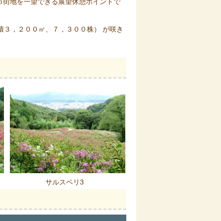
市街地を一望できる展望休憩ポイントで
積３，２００㎡、７，３００株） が咲き
サルスベリ3