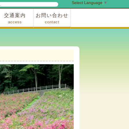
Select Language
▼
検
索
交通案内
お問い合わせ
access
contact
事業
車でお越しの場合
電車・バスでお越しの場合
※町営バスをご利用の場合
タクシーをご利用の場合
スカイトレイン(園内)
レンタサイクル(園内)
管理事務所
小鹿野町農林産物直売所
スポーツの森
F1リゾート秩父
フォレストアドベンシャー秩父
ソト遊びの森
メープルベース
西武観光バス秩父営業所