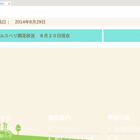
稿日： 2014年8月29日
ルスベリ開花状況 ８月２０日現在
らせ
施設案内
季節の花
ューズパークからの
アトラクション
花の開花状況
知らせ
施設・イベント会場
梅