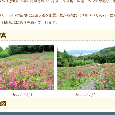
スベリは斜面広場に植栽されています。平坦地に広場、ベンチがあり、
約０．６haの広場には遊歩道を配置、夏から秋にはサルスベリの花（面
、斜面広場に彩りを添えてくれます。
写真
サルスベリ1
サルスベリ2
地図