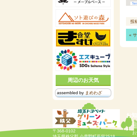
投
«
サ
周辺のお天気
assembled by
まめわざ
お知
ミ
〒368-0102
お
埼玉県秩父郡 小鹿野町長留2518