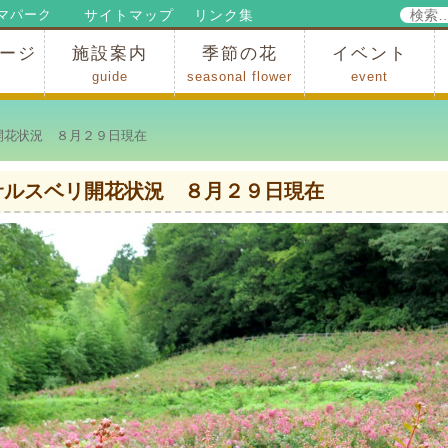
検
サイトマップ
リンク集
マパーク
索:
ージ
施設案内
季節の花
イベント
guide
seasonal flower
event
パークからのお知らせ
パークだより
ップ
出
の行為許可
の禁止行為
アトラクション
施設・イベント会場
レストラン・ショップ
スポーツ
花・自然
ハイキング・広場・景色
花の開花状況
梅
桜
スイセン
シャクナゲ
アジサイ
イチョウ
モミジの紅葉
写真展
インストラクター
コンサート
総合イベント
花状況 ８月２９日現在
サルスベリ開花状況 ８月２９日現在