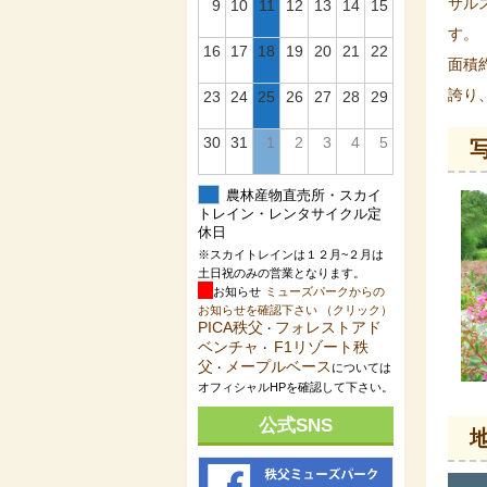
サル
9
10
11
12
13
14
15
す。
16
17
18
19
20
21
22
面積
誇り
23
24
25
26
27
28
29
30
31
1
2
3
4
5
農林産物直売所・スカイ
トレイン・レンタサイクル定
休日
※スカイトレインは１２月~２月は
土日祝のみの営業となります。
お知らせ
ミューズパークからの
お知らせを確認下さい （クリック）
PICA秩父
フォレストアド
・
ベンチャ
F1リゾート秩
・
父
メープルベース
・
については
オフィシャルHPを確認して下さい。
公式SNS