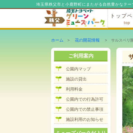
埼玉県秩父市と小鹿野町にまたがる自然豊かなテー
トップペ
top
ミューズ
ミューズ
公園内マ
施設の貸
利用料金
公園内で
公園内で
ホーム
花の開花情報
>
> サルスベリ開
ご利用案内
公園内マップ
施設の貸出
利用料金
公園内での行為許可
公園内での禁止事項
施設利用のお知らせ