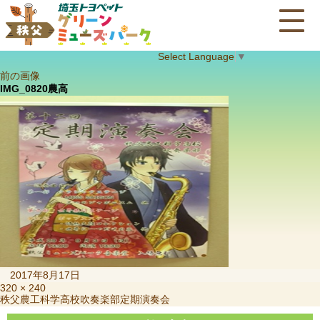
Select Language
▼
前の画像
IMG_0820農高
投
2017年8月17日
稿
フ
320 × 240
投
秩父農工科学高校吹奏楽部定期演奏会
日:
ル
稿
サ