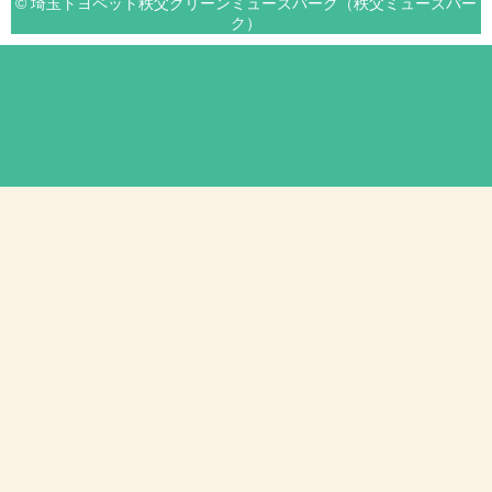
© 埼玉トヨペット秩父グリーンミューズパーク（秩父ミューズパー
ク）