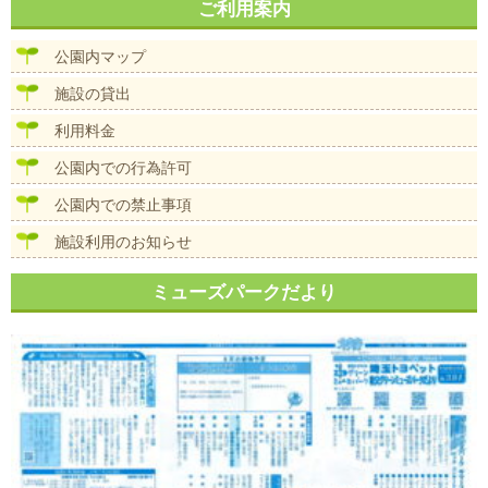
ナ
ご利用案内
イ
ビ
ズ
ゲ
公園内マップ
ー
シ
施設の貸出
ョ
ン
利用料金
公園内での行為許可
公園内での禁止事項
施設利用のお知らせ
ミューズパークだより