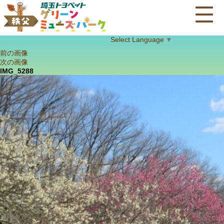
Select Language
▼
前の画像
次の画像
IMG_5288