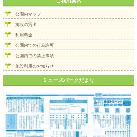
ナ
ご利用案内
イ
ビ
ズ
ゲ
公園内マップ
ー
シ
施設の貸出
ョ
ン
利用料金
公園内での行為許可
公園内での禁止事項
施設利用のお知らせ
ミューズパークだより