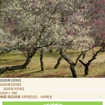
2025年3月9日
投
2025年3月9日
稿
2025年3月9日
日:
フ
1024 × 768
投
梅園 開花情報 3月9日(日) 6分咲き
ル
稿
サ