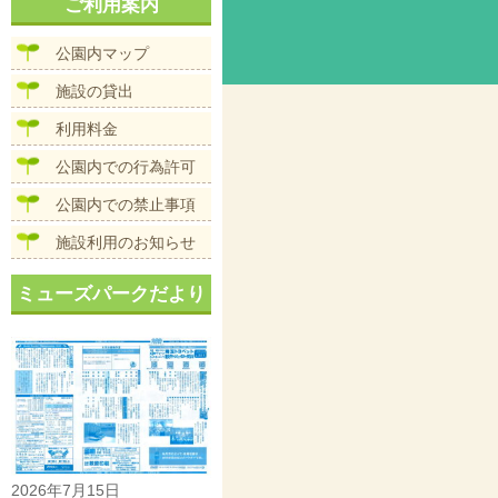
ナ
ご利用案内
イ
ビ
ズ
ゲ
公園内マップ
ー
シ
施設の貸出
ョ
ン
利用料金
公園内での行為許可
公園内での禁止事項
施設利用のお知らせ
ミューズパークだより
2026年7月15日