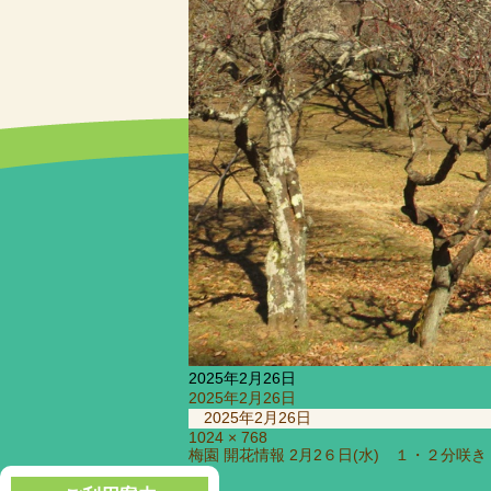
2025年2月26日
投
2025年2月26日
稿
2025年2月26日
日:
フ
1024 × 768
投
梅園 開花情報 2月2６日(水) １・２分咲き
ル
稿
サ