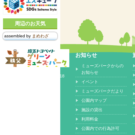
周辺のお天気
assembled by
まめわざ
お知らせ
ミューズパークからの
〒368-0102
お知らせ
埼玉県秩父郡 小鹿野町長留2518
イベント
ミューズパークだより
公園内マップ
施設の貸出
利用料金
公園内での行為許可