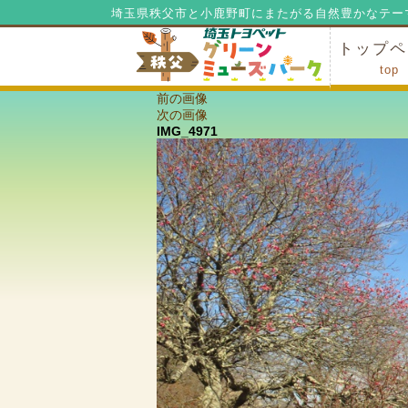
埼玉県秩父市と小鹿野町にまたがる自然豊かなテー
トップペ
top
前の画像
ミューズ
ミューズ
公園内マ
施設の貸
利用料金
公園内で
公園内で
次の画像
IMG_4971