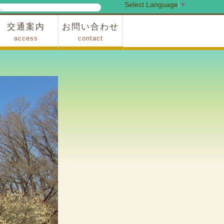
Select Language
▼
検
索
交通案内
お問い合わせ
access
contact
事業
車でお越しの場合
電車・バスでお越しの場合
※町営バスをご利用の場合
タクシーをご利用の場合
スカイトレイン(園内)
レンタサイクル(園内)
管理事務所
小鹿野町農林産物直売所
スポーツの森
F1リゾート秩父
フォレストアドベンシャー秩父
ソト遊びの森
メープルベース
西武観光バス秩父営業所