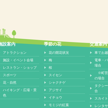
施設案内
季節の花
交通案内
アトラクション
花の開花状況
車でお越
施設・イベント会場
梅
電車・バ
場合
レストラン・ショップ
桜
※町営
スポーツ
スイセン
の場合
花・自然
シャクナゲ
タクシー
ハイキング・広場・景
アジサイ
合
色
イチョウ
スカイト
モミジの紅葉
レンタサ