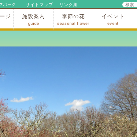
検
サイトマップ
リンク集
マパーク
索:
ージ
施設案内
季節の花
イベント
guide
seasonal flower
event
パークからのお知らせ
パークだより
ップ
出
の行為許可
の禁止行為
アトラクション
施設・イベント会場
レストラン・ショップ
スポーツ
花・自然
ハイキング・広場・景色
花の開花状況
梅
桜
スイセン
シャクナゲ
アジサイ
イチョウ
モミジの紅葉
写真展
インストラクター
コンサート
総合イベント