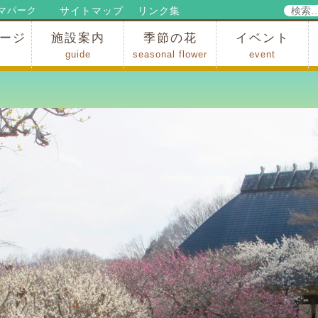
検
サイトマップ
リンク集
マパーク
索:
ージ
施設案内
季節の花
イベント
guide
seasonal flower
event
パークからのお知らせ
パークだより
ップ
出
の行為許可
の禁止行為
アトラクション
施設・イベント会場
レストラン・ショップ
スポーツ
花・自然
ハイキング・広場・景色
花の開花状況
梅
桜
スイセン
シャクナゲ
アジサイ
イチョウ
モミジの紅葉
写真展
インストラクター
コンサート
総合イベント