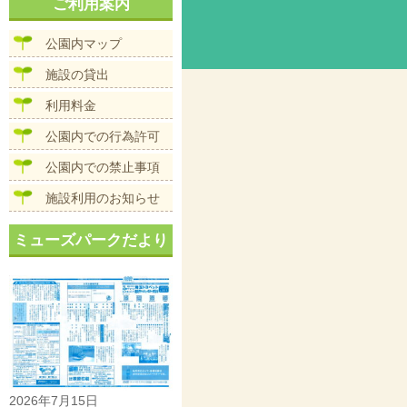
ナ
ご利用案内
イ
ビ
ズ
ゲ
公園内マップ
ー
シ
施設の貸出
ョ
ン
利用料金
公園内での行為許可
公園内での禁止事項
施設利用のお知らせ
ミューズパークだより
2026年7月15日