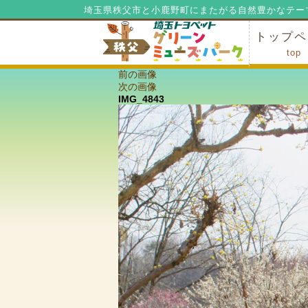
埼玉県秩父市と小鹿野町にまたがる自然豊かなテー
トップペ
top
前の画像
ミューズ
ミューズ
公園内マ
施設の貸
利用料金
公園内で
公園内で
次の画像
IMG_4843