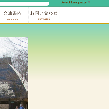
Select Language
▼
検
索
交通案内
お問い合わせ
access
contact
事業
車でお越しの場合
電車・バスでお越しの場合
※町営バスをご利用の場合
タクシーをご利用の場合
スカイトレイン(園内)
レンタサイクル(園内)
管理事務所
小鹿野町農林産物直売所
スポーツの森
F1リゾート秩父
フォレストアドベンシャー秩父
ソト遊びの森
メープルベース
西武観光バス秩父営業所