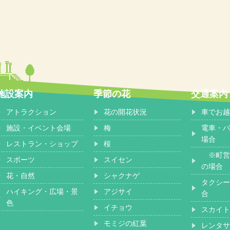
施設案内
季節の花
交通案内
アトラクション
花の開花状況
車でお越
施設・イベント会場
梅
電車・バ
場合
レストラン・ショップ
桜
※町営
スポーツ
スイセン
の場合
花・自然
シャクナゲ
タクシー
ハイキング・広場・景
アジサイ
合
色
イチョウ
スカイト
モミジの紅葉
レンタサ