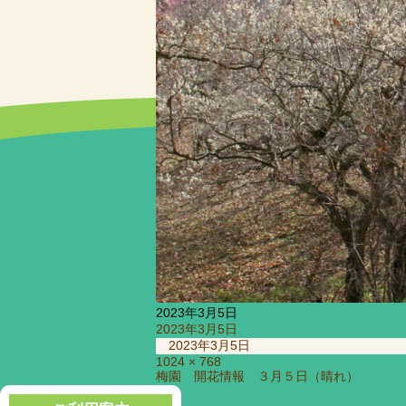
2023年3月5日
投
2023年3月5日
稿
2023年3月5日
日:
フ
1024 × 768
投
梅園 開花情報 ３月５日（晴れ）
ル
稿
サ