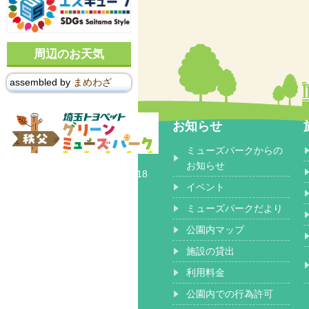
周辺のお天気
assembled by
まめわざ
お知らせ
ミューズパークからの
〒368-0102
お知らせ
埼玉県秩父郡 小鹿野町長留2518
イベント
ミューズパークだより
公園内マップ
施設の貸出
利用料金
公園内での行為許可