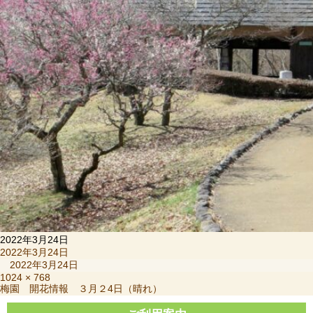
2022年3月24日
投
2022年3月24日
稿
2022年3月24日
日:
フ
1024 × 768
投
梅園 開花情報 ３月２4日（晴れ）
ル
稿
サ