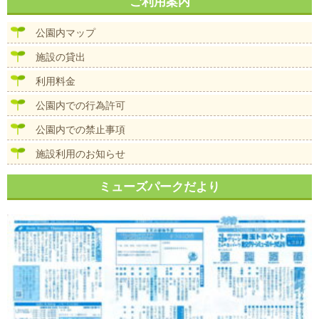
ナ
ご利用案内
イ
ビ
ズ
ゲ
公園内マップ
ー
シ
施設の貸出
ョ
ン
利用料金
公園内での行為許可
公園内での禁止事項
施設利用のお知らせ
ミューズパークだより