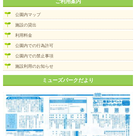
ナ
ご利用案内
イ
ビ
ズ
ゲ
公園内マップ
ー
シ
施設の貸出
ョ
ン
利用料金
公園内での行為許可
公園内での禁止事項
施設利用のお知らせ
ミューズパークだより