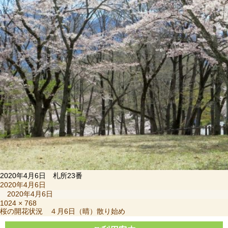
2020年4月6日 札所23番
投
2020年4月6日
稿
2020年4月6日
日:
フ
1024 × 768
投
桜の開花状況 ４月6日（晴）散り始め
ル
稿
サ