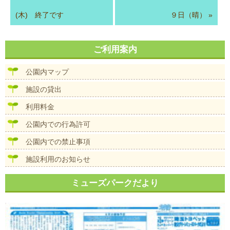
(木) 終了です
９日（晴）
»
ご利用案内
公園内マップ
施設の貸出
利用料金
公園内での行為許可
公園内での禁止事項
施設利用のお知らせ
ミューズパークだより