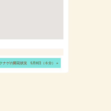
クナゲの開花状況 5月8日（６分）
»