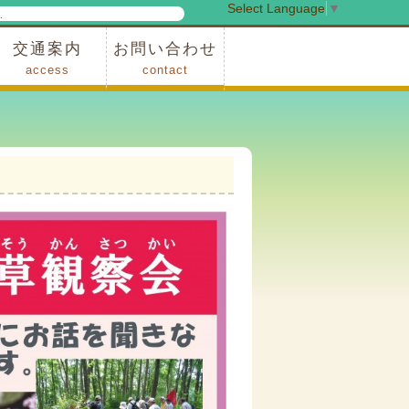
Select Language
▼
検
索
交通案内
お問い合わせ
access
contact
事業
車でお越しの場合
電車・バスでお越しの場合
※町営バスをご利用の場合
タクシーをご利用の場合
スカイトレイン(園内)
レンタサイクル(園内)
管理事務所
小鹿野町農林産物直売所
スポーツの森
F1リゾート秩父
フォレストアドベンシャー秩父
ソト遊びの森
メープルベース
西武観光バス秩父営業所