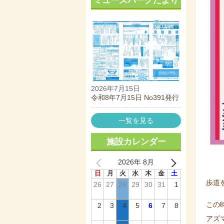
ミューズパークだより
2026年7月15日
令和8年7月15日 No391発行
一覧を見る
施設カレンダー
2026年 8月
日
月
火
水
木
金
土
歩道
26
27
28
29
30
31
1
この
2
3
4
5
6
7
8
アズ