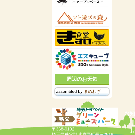
周辺のお天気
assembled by
まめわざ
お知
ミ
〒368-0102
お
埼玉県秩父郡 小鹿野町長留2518