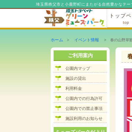
埼玉県秩父市と小鹿野町にまたがる自然豊かなテー
トップペ
top
ミューズ
ミューズ
公園内マ
施設の貸
利用料金
公園内で
公園内で
ホーム
イベント情報
>
> 春の山野草
ご利用案内
公園内マップ
施設の貸出
利用料金
公園内での行為許可
公園内での禁止事項
施設利用のお知らせ