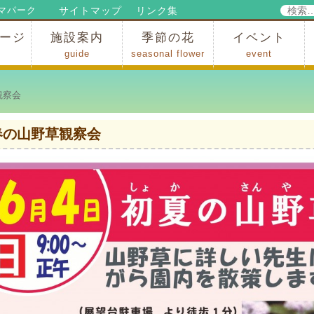
検
サイトマップ
リンク集
マパーク
索:
ージ
施設案内
季節の花
イベント
guide
seasonal flower
event
パークからのお知らせ
パークだより
ップ
出
の行為許可
の禁止行為
アトラクション
施設・イベント会場
レストラン・ショップ
スポーツ
花・自然
ハイキング・広場・景色
花の開花状況
梅
桜
スイセン
シャクナゲ
アジサイ
イチョウ
モミジの紅葉
写真展
インストラクター
コンサート
総合イベント
観察会
春の山野草観察会