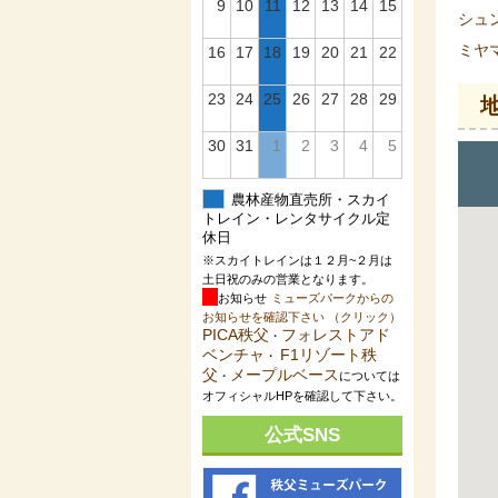
9
10
11
12
13
14
15
シュ
ミヤ
16
17
18
19
20
21
22
23
24
25
26
27
28
29
30
31
1
2
3
4
5
農林産物直売所・スカイ
トレイン・レンタサイクル定
休日
※スカイトレインは１２月~２月は
土日祝のみの営業となります。
お知らせ
ミューズパークからの
お知らせを確認下さい （クリック）
PICA秩父
フォレストアド
・
ベンチャ
F1リゾート秩
・
父
メープルベース
・
については
オフィシャルHPを確認して下さい。
公式SNS