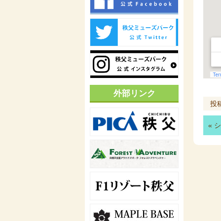
外部リンク
投
«
シ