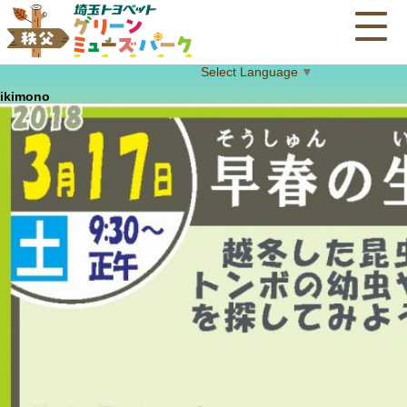
Select Language
▼
ikimono