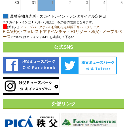
30
31
1
2
3
4
5
農林産物直売所・スカイトレイン・レンタサイクル定休日
※スカイトレインは１２月~２月は土日祝のみの営業となります。
お知らせ
ミューズパークからのお知らせを確認下さい （クリック）
PICA秩父
フォレストアドベンチャ
F1リゾート秩父
メープルベ
・
・
・
ース
についてはオフィシャルHPを確認して下さい。
公式SNS
外部リンク