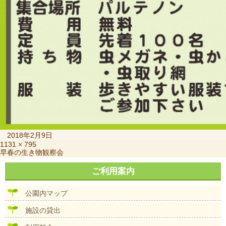
投
2018年2月9日
稿
フ
1131 × 795
投
早春の生き物観察会
日:
ル
稿
サ
ナ
ご利用案内
イ
ビ
ズ
ゲ
公園内マップ
ー
シ
施設の貸出
ョ
ン