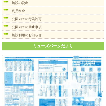
シ
施設の貸出
ョ
ン
利用料金
公園内での行為許可
公園内での禁止事項
施設利用のお知らせ
ミューズパークだより