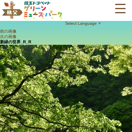
Select Language
▼
前の画像
次の画像
新緑の世界_R_R