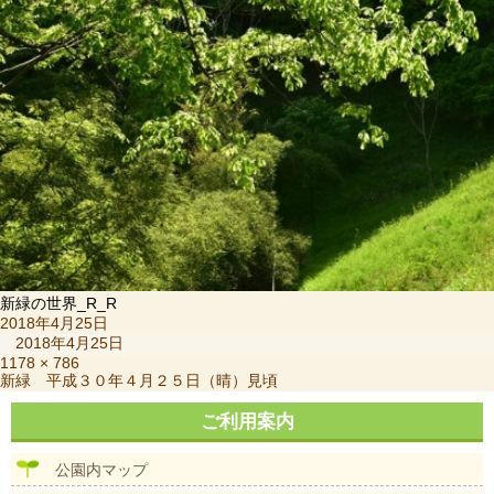
新緑の世界_R_R
投
2018年4月25日
稿
2018年4月25日
日:
フ
1178 × 786
投
新緑 平成３０年４月２５日（晴）見頃
ル
稿
サ
ナ
ご利用案内
イ
ビ
ズ
ゲ
公園内マップ
ー