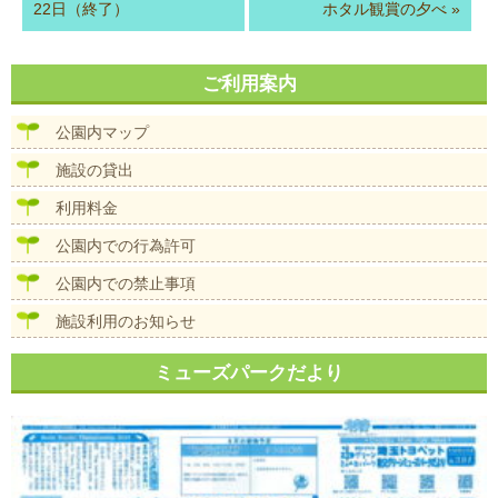
22日（終了）
ホタル観賞の夕べ
»
ご利用案内
公園内マップ
施設の貸出
利用料金
公園内での行為許可
公園内での禁止事項
施設利用のお知らせ
ミューズパークだより