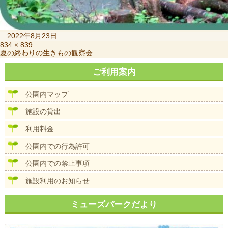
投
2022年8月23日
稿
フ
834 × 839
投
夏の終わりの生きもの観察会
日:
ル
稿
サ
ナ
ご利用案内
イ
ビ
ズ
ゲ
公園内マップ
ー
シ
施設の貸出
ョ
ン
利用料金
公園内での行為許可
公園内での禁止事項
施設利用のお知らせ
ミューズパークだより