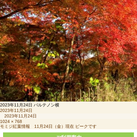
2023年11月24日 パルテノン横
投
2023年11月24日
稿
2023年11月24日
日:
フ
1024 × 768
投
モミジ紅葉情報 11月24日（金）現在 ピークです
ル
稿
サ