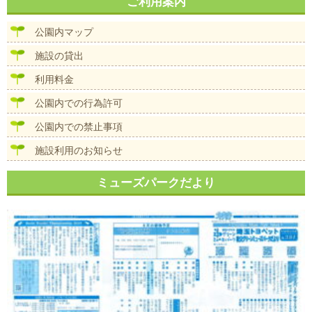
ナ
ご利用案内
イ
ビ
ズ
ゲ
公園内マップ
ー
シ
施設の貸出
ョ
ン
利用料金
公園内での行為許可
公園内での禁止事項
施設利用のお知らせ
ミューズパークだより