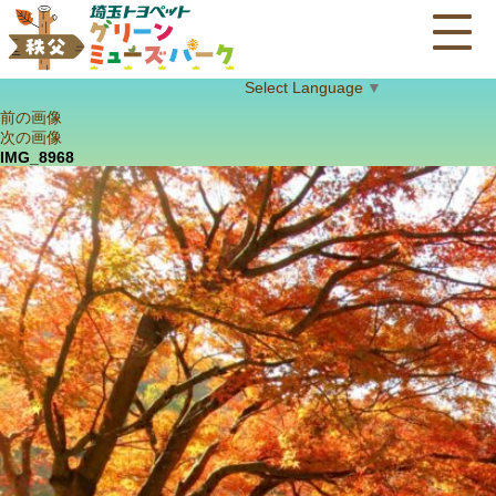
Select Language
▼
前の画像
次の画像
IMG_8968