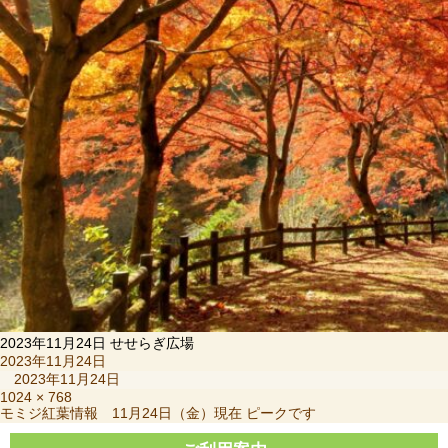
2023年11月24日 せせらぎ広場
投
2023年11月24日
稿
2023年11月24日
日:
フ
1024 × 768
投
モミジ紅葉情報 11月24日（金）現在 ピークです
ル
稿
サ