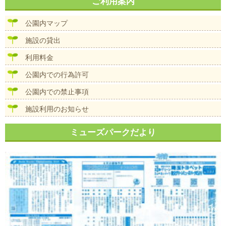
ナ
ご利用案内
イ
ビ
ズ
ゲ
公園内マップ
ー
シ
施設の貸出
ョ
ン
利用料金
公園内での行為許可
公園内での禁止事項
施設利用のお知らせ
ミューズパークだより