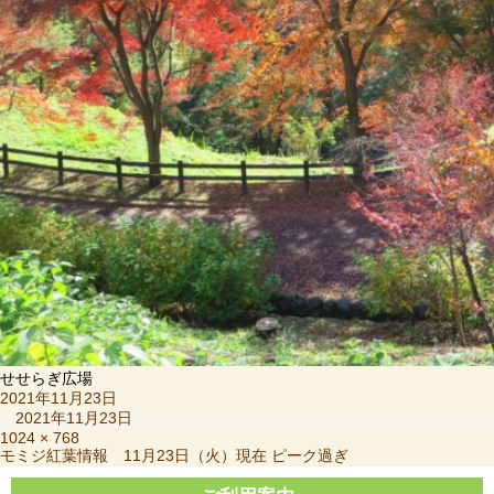
せせらぎ広場
投
2021年11月23日
稿
2021年11月23日
日:
フ
1024 × 768
投
モミジ紅葉情報 11月23日（火）現在 ピーク過ぎ
ル
稿
サ