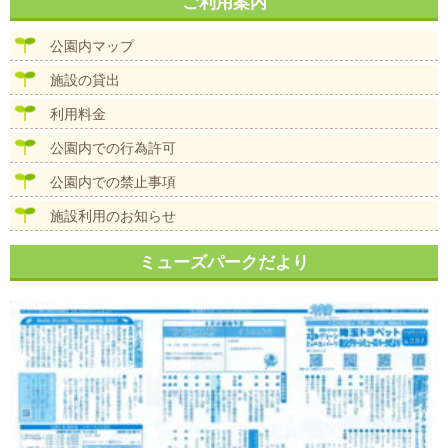
ナ
ご利用案内
イ
ビ
ズ
ゲ
公園内マップ
ー
シ
施設の貸出
ョ
ン
利用料金
公園内での行為許可
公園内での禁止事項
施設利用のお知らせ
ミューズパークだより