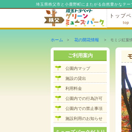
埼玉県秩父市と小鹿野町にまたがる自然豊かなテー
トップペ
top
ミューズ
ミューズ
公園内マ
施設の貸
利用料金
公園内で
公園内で
ホーム
花の開花情報
>
> モミジ紅葉情報
ご利用案内
公園内マップ
施設の貸出
利用料金
公園内での行為許可
公園内での禁止事項
施設利用のお知らせ