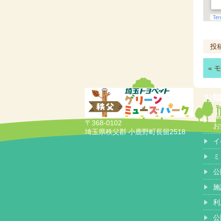
投稿
«
モ
お知
ミ
〒368-0102
お
埼玉県秩父郡 小鹿野町長留2518
イ
ミ
公
施
利
公