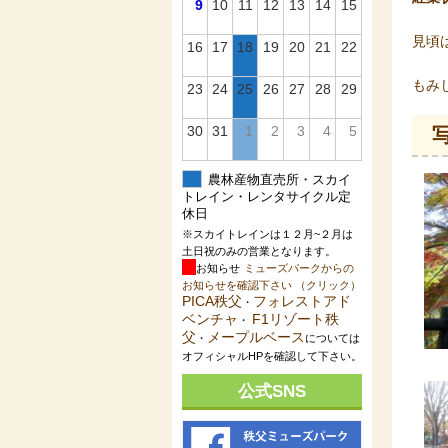
9
10
11
12
13
14
15
見頃
16
17
18
19
20
21
22
もみ
23
24
25
26
27
28
29
30
31
1
2
3
4
5
写
農林産物直売所・スカイ
トレイン・レンタサイクル定
休日
※スカイトレインは１２月~２月は
土日祝のみの営業となります。
お知らせ
ミューズパークからの
お知らせを確認下さい （クリック）
PICA秩父
フォレストアド
・
ベンチャ
F1リゾート秩
・
父
メープルベース
・
については
オフィシャルHPを確認して下さい。
公式SNS