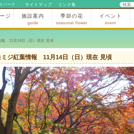
検
サイトマップ
リンク集
マパーク
索:
ージ
施設案内
季節の花
イベント
guide
seasonal flower
event
パークからのお知らせ
パークだより
ップ
出
の行為許可
の禁止行為
アトラクション
施設・イベント会場
レストラン・ショップ
スポーツ
花・自然
ハイキング・広場・景色
花の開花状況
梅
桜
スイセン
シャクナゲ
アジサイ
イチョウ
モミジの紅葉
写真展
インストラクター
コンサート
総合イベント
 11月14日（日）現在 見頃
モミジ紅葉情報 11月14日（日）現在 見頃