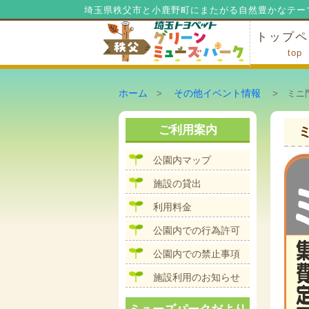
埼玉県秩父市と小鹿野町にまたがる自然豊かなテー
トップペ
top
ミューズ
ミューズ
公園内マ
施設の貸
利用料金
公園内で
公園内で
ホーム
その他イベント情報
>
> ミニ
ご利用案内
公園内マップ
施設の貸出
利用料金
公園内での行為許可
公園内での禁止事項
施設利用のお知らせ