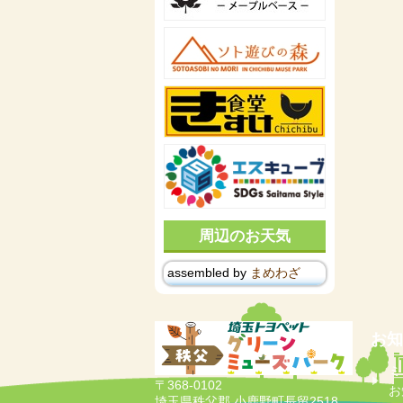
周辺のお天気
assembled by
まめわざ
お知
ミ
〒368-0102
お
埼玉県秩父郡 小鹿野町長留2518