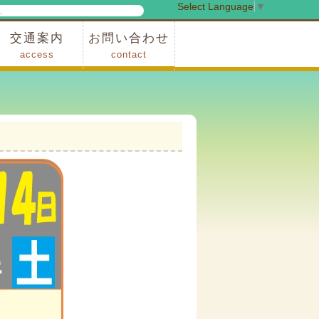
Select Language
▼
検
索
交通案内
お問い合わせ
access
contact
事業
車でお越しの場合
電車・バスでお越しの場合
※町営バスをご利用の場合
タクシーをご利用の場合
スカイトレイン(園内)
レンタサイクル(園内)
管理事務所
小鹿野町農林産物直売所
スポーツの森
F1リゾート秩父
フォレストアドベンシャー秩父
ソト遊びの森
メープルベース
西武観光バス秩父営業所