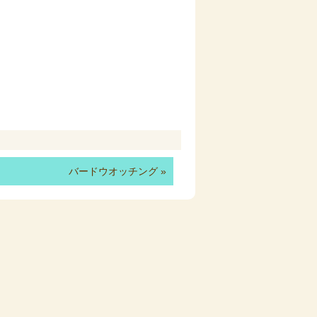
バードウオッチング
»