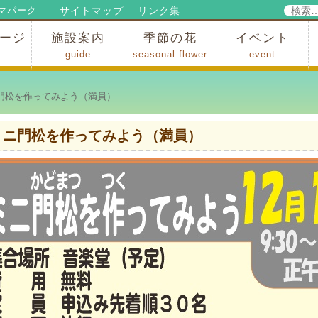
検
サイトマップ
リンク集
マパーク
索:
ージ
施設案内
季節の花
イベント
guide
seasonal flower
event
パークからのお知らせ
パークだより
ップ
出
の行為許可
の禁止行為
アトラクション
施設・イベント会場
レストラン・ショップ
スポーツ
花・自然
ハイキング・広場・景色
花の開花状況
梅
桜
スイセン
シャクナゲ
アジサイ
イチョウ
モミジの紅葉
写真展
インストラクター
コンサート
総合イベント
門松を作ってみよう（満員）
ミニ門松を作ってみよう（満員）