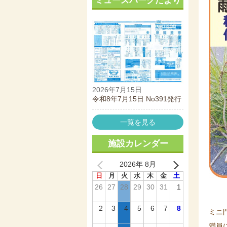
ミューズパークだより
2026年7月15日
令和8年7月15日 No391発行
一覧を見る
施設カレンダー
2026年 8月
日
月
火
水
木
金
土
26
27
28
29
30
31
1
2
3
4
5
6
7
8
ミニ
満員