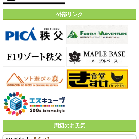
外部リンク
周辺のお天気
assembled by
まめわざ