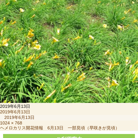
2019年6月13日
投
2019年6月13日
稿
2019年6月13日
日:
フ
1024 × 768
投
ヘメロカリス開花情報 6月13日 一部見頃（早咲きが見頃）
ル
稿
サ