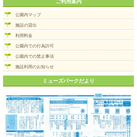
ナ
ご利用案内
イ
ビ
ズ
ゲ
公園内マップ
ー
シ
施設の貸出
ョ
ン
利用料金
公園内での行為許可
公園内での禁止事項
施設利用のお知らせ
ミューズパークだより