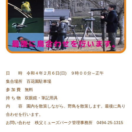
日 時 令和４年２月６日(日) ９時００分～正午
集合場所 百花園駐車場
参 加 費 無料
持 ち 物 双眼鏡・筆記用具
内 容 園内を散策しながら、野鳥を散策します。最後に鳥り
合わせを行います。
お問い合わせ 秩父ミューズパーク管理事務所 0494-25-1315