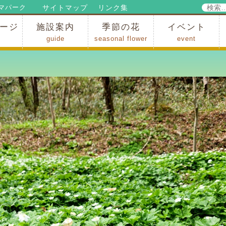
検
サイトマップ
リンク集
マパーク
索:
ージ
施設案内
季節の花
イベント
guide
seasonal flower
event
パークからのお知らせ
パークだより
ップ
出
の行為許可
の禁止行為
アトラクション
施設・イベント会場
レストラン・ショップ
スポーツ
花・自然
ハイキング・広場・景色
花の開花状況
梅
桜
スイセン
シャクナゲ
アジサイ
イチョウ
モミジの紅葉
写真展
インストラクター
コンサート
総合イベント