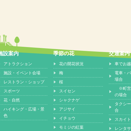
施設案内
季節の花
交通案内
アトラクション
花の開花状況
車でお越
施設・イベント会場
梅
電車・バ
場合
レストラン・ショップ
桜
※町営
スポーツ
スイセン
の場合
花・自然
シャクナゲ
タクシー
ハイキング・広場・景
アジサイ
合
色
イチョウ
スカイト
モミジの紅葉
レンタサ