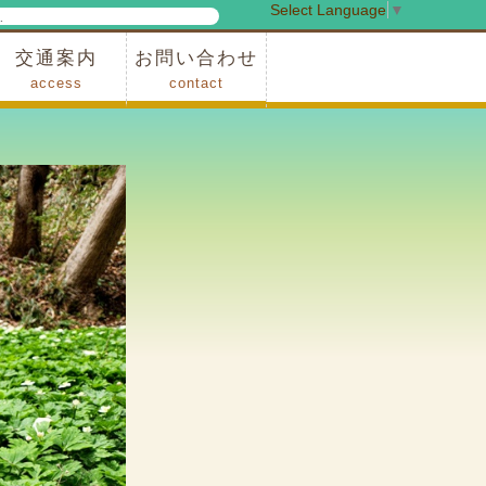
Select Language
▼
検
索
交通案内
お問い合わせ
access
contact
事業
車でお越しの場合
電車・バスでお越しの場合
※町営バスをご利用の場合
タクシーをご利用の場合
スカイトレイン(園内)
レンタサイクル(園内)
管理事務所
小鹿野町農林産物直売所
スポーツの森
F1リゾート秩父
フォレストアドベンシャー秩父
ソト遊びの森
メープルベース
西武観光バス秩父営業所