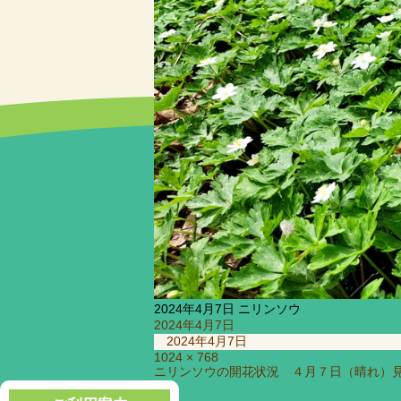
2024年4月7日 ニリンソウ
投
2024年4月7日
稿
2024年4月7日
日:
フ
1024 × 768
投
ニリンソウの開花状況 ４月７日（晴れ）
ル
稿
サ