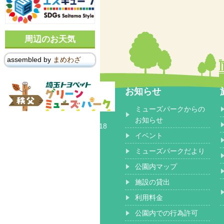
周辺のお天気
assembled by
まめわざ
お知らせ
ミューズパークからの
〒368-0102
お知らせ
埼玉県秩父郡 小鹿野町長留2518
イベント
ミューズパークだより
公園内マップ
施設の貸出
利用料金
公園内での行為許可