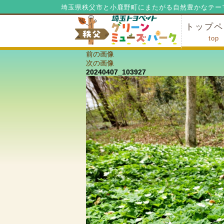
埼玉県秩父市と小鹿野町にまたがる自然豊かなテー
トップペ
top
前の画像
ミューズ
ミューズ
公園内マ
施設の貸
利用料金
公園内で
公園内で
次の画像
20240407_103927