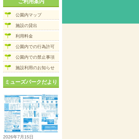
ナ
ご利用案内
イ
ビ
ズ
ゲ
公園内マップ
ー
シ
施設の貸出
ョ
ン
利用料金
公園内での行為許可
公園内での禁止事項
施設利用のお知らせ
ミューズパークだより
2026年7月15日