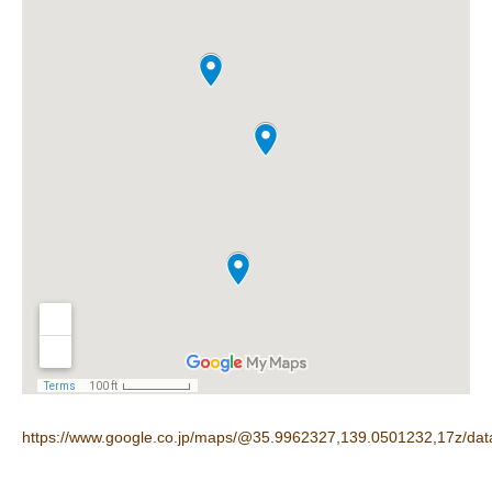
https://www.google.co.jp/maps/@35.9962327,139.0501232,17z