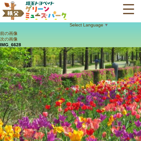
Select Language
▼
前の画像
次の画像
IMG_6628