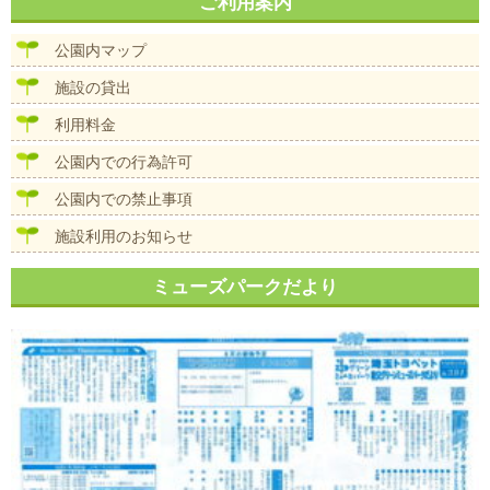
ナ
ご利用案内
イ
ビ
ズ
ゲ
公園内マップ
ー
シ
施設の貸出
ョ
ン
利用料金
公園内での行為許可
公園内での禁止事項
施設利用のお知らせ
ミューズパークだより