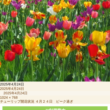
2025年4月24日
投
2025年4月24日
稿
2025年4月24日
日:
フ
1024 × 768
投
チューリップ開花状況 ４月２４日 ピーク過ぎ
ル
稿
サ