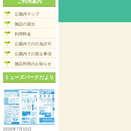
ナ
ご利用案内
イ
ビ
ズ
ゲ
公園内マップ
ー
シ
施設の貸出
ョ
ン
利用料金
公園内での行為許可
公園内での禁止事項
施設利用のお知らせ
ミューズパークだより
2026年7月15日