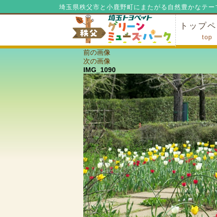
埼玉県秩父市と小鹿野町にまたがる自然豊かなテー
トップペ
top
前の画像
ミューズ
ミューズ
公園内マ
施設の貸
利用料金
公園内で
公園内で
次の画像
IMG_1090