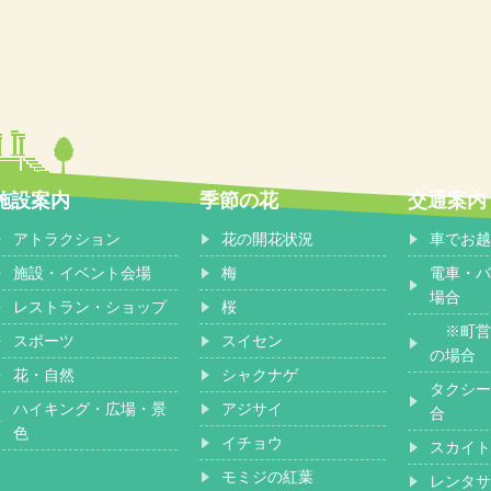
施設案内
季節の花
交通案内
アトラクション
花の開花状況
車でお越
施設・イベント会場
梅
電車・バ
場合
レストラン・ショップ
桜
※町営
スポーツ
スイセン
の場合
花・自然
シャクナゲ
タクシー
ハイキング・広場・景
アジサイ
合
色
イチョウ
スカイト
モミジの紅葉
レンタサ