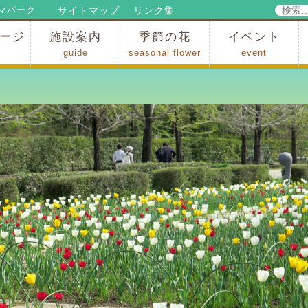
検
サイトマップ
リンク集
マパーク
索:
ージ
施設案内
季節の花
イベント
guide
seasonal flower
event
パークからのお知らせ
パークだより
ップ
出
の行為許可
の禁止行為
アトラクション
施設・イベント会場
レストラン・ショップ
スポーツ
花・自然
ハイキング・広場・景色
花の開花状況
梅
桜
スイセン
シャクナゲ
アジサイ
イチョウ
モミジの紅葉
写真展
インストラクター
コンサート
総合イベント