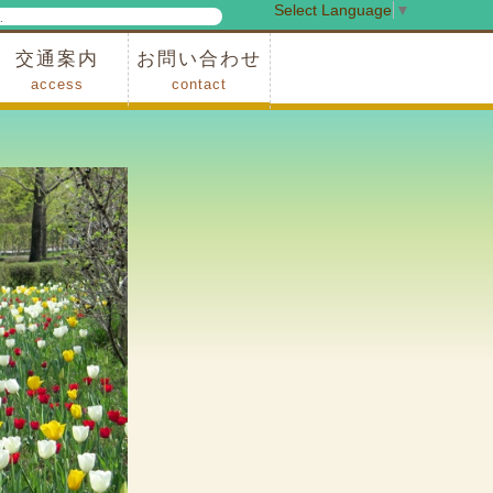
Select Language
▼
検
索
交通案内
お問い合わせ
access
contact
事業
車でお越しの場合
電車・バスでお越しの場合
※町営バスをご利用の場合
タクシーをご利用の場合
スカイトレイン(園内)
レンタサイクル(園内)
管理事務所
小鹿野町農林産物直売所
スポーツの森
F1リゾート秩父
フォレストアドベンシャー秩父
ソト遊びの森
メープルベース
西武観光バス秩父営業所