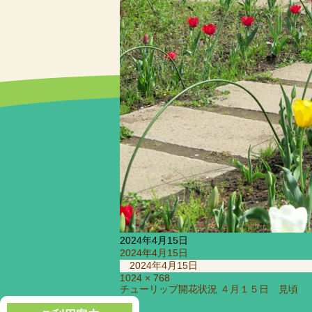
2024年4月15日
投
2024年4月15日
稿
2024年4月15日
日:
フ
1024 × 768
投
チューリップ開花状況 ４月１５日 見頃
ル
稿
サ