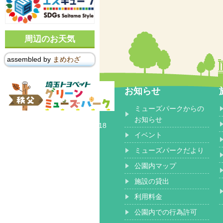
周辺のお天気
assembled by
まめわざ
お知らせ
ミューズパークからの
〒368-0102
お知らせ
埼玉県秩父郡 小鹿野町長留2518
イベント
ミューズパークだより
公園内マップ
施設の貸出
利用料金
公園内での行為許可