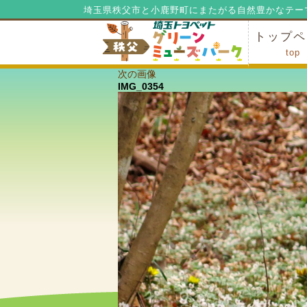
埼玉県秩父市と小鹿野町にまたがる自然豊かなテー
トップペ
top
次の画像
ミューズ
ミューズ
公園内マ
施設の貸
利用料金
公園内で
公園内で
IMG_0354