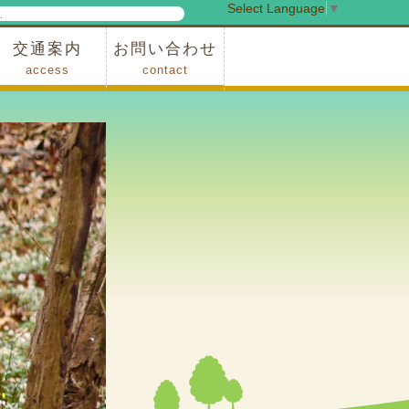
Select Language
▼
検
索
交通案内
お問い合わせ
access
contact
事業
車でお越しの場合
電車・バスでお越しの場合
※町営バスをご利用の場合
タクシーをご利用の場合
スカイトレイン(園内)
レンタサイクル(園内)
管理事務所
小鹿野町農林産物直売所
スポーツの森
F1リゾート秩父
フォレストアドベンシャー秩父
ソト遊びの森
メープルベース
西武観光バス秩父営業所