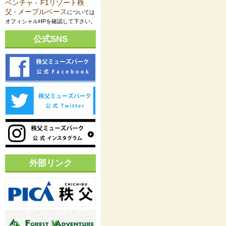
ベンチャ
F1リゾート秩
・
父
メープルベース
・
については
オフィシャルHPを確認して下さい。
公式SNS
外部リンク