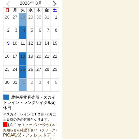
2026年 8月
日
月
火
水
木
金
土
26
27
28
29
30
31
1
2
3
4
5
6
7
8
9
10
11
12
13
14
15
16
17
18
19
20
21
22
23
24
25
26
27
28
29
30
31
1
2
3
4
5
農林産物直売所・スカイ
トレイン・レンタサイクル定
休日
※スカイトレインは１２月~２月は
土日祝のみの営業となります。
お知らせ
ミューズパークからの
お知らせを確認下さい （クリック）
PICA秩父
フォレストアド
・