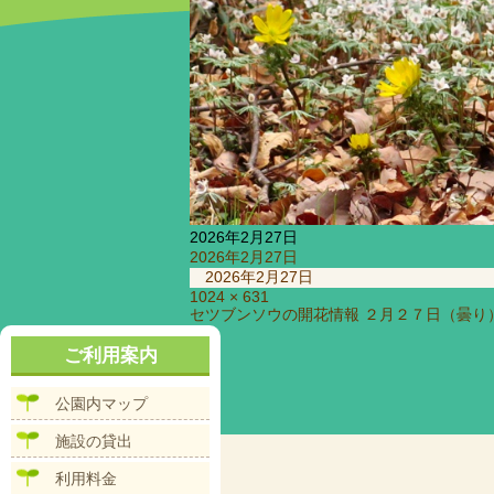
2026年2月27日
投
2026年2月27日
稿
2026年2月27日
日:
フ
1024 × 631
投
セツブンソウの開花情報 ２月２７日（曇り
ル
稿
サ
ナ
ご利用案内
イ
ビ
ズ
ゲ
公園内マップ
ー
シ
施設の貸出
ョ
ン
利用料金