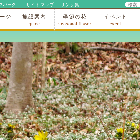
検
サイトマップ
リンク集
マパーク
索:
ージ
施設案内
季節の花
イベント
guide
seasonal flower
event
パークからのお知らせ
パークだより
ップ
出
の行為許可
の禁止行為
アトラクション
施設・イベント会場
レストラン・ショップ
スポーツ
花・自然
ハイキング・広場・景色
花の開花状況
梅
桜
スイセン
シャクナゲ
アジサイ
イチョウ
モミジの紅葉
写真展
インストラクター
コンサート
総合イベント