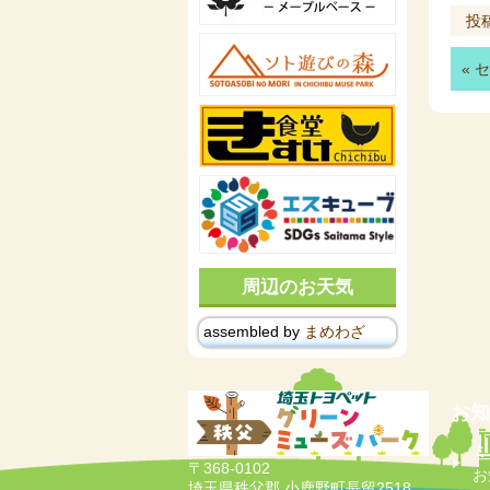
投
«
セ
周辺のお天気
assembled by
まめわざ
お知
ミ
〒368-0102
お
埼玉県秩父郡 小鹿野町長留2518