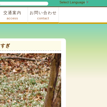
Select Language
▼
検
索
交通案内
お問い合わせ
access
contact
事業
車でお越しの場合
電車・バスでお越しの場合
※町営バスをご利用の場合
タクシーをご利用の場合
スカイトレイン(園内)
レンタサイクル(園内)
管理事務所
小鹿野町農林産物直売所
スポーツの森
F1リゾート秩父
フォレストアドベンシャー秩父
ソト遊びの森
メープルベース
西武観光バス秩父営業所
クすぎ