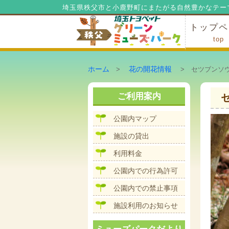
埼玉県秩父市と小鹿野町にまたがる自然豊かなテー
トップペ
top
ミューズ
ミューズ
公園内マ
施設の貸
利用料金
公園内で
公園内で
ホーム
花の開花情報
>
> セツブンソウ
ご利用案内
公園内マップ
施設の貸出
利用料金
公園内での行為許可
公園内での禁止事項
施設利用のお知らせ