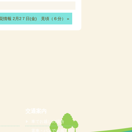
花情報 2月2７日(金) 見頃（６分）
»
交通案内
車でお越しの場合
電車・バスでお越しの