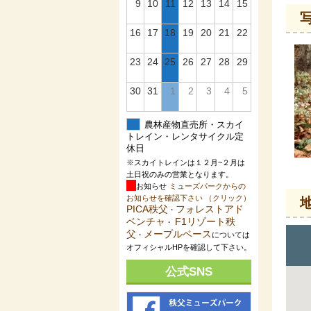
9
10
11
12
13
14
15
16
17
18
19
20
21
22
23
24
25
26
27
28
29
30
31
1
2
3
4
5
農林産物直売所・スカイ
トレイン・レンタサイクル定
休日
※スカイトレインは１２月~２月は
土日祝のみの営業となります。
お知らせ
ミューズパークからの
お知らせを確認下さい （クリック）
PICA秩父
フォレストアド
・
ベンチャ
F1リゾート秩
・
父
メープルベース
・
については
オフィシャルHPを確認して下さい。
公式SNS