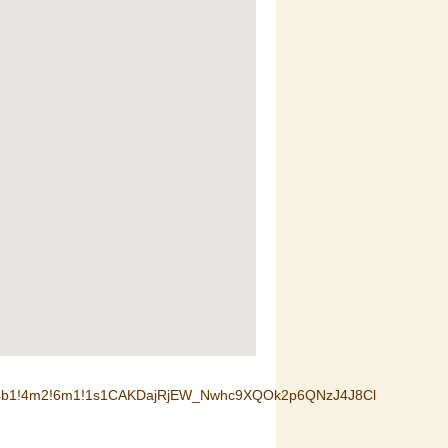
3m1!4b1!4m2!6m1!1s1CAKDajRjEW_Nwhc9XQOk2p6QNzJ4J8Cl