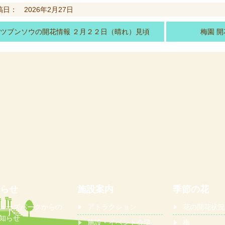
稿日： 2026年2月27日
ツブンソウの開花情報 ２月２２日（晴れ）見頃
梅園 開
らせ
施設案内
季節の花
ューズパークからの
アトラクション
花の開花状況
知らせ
施設・イベント会場
梅