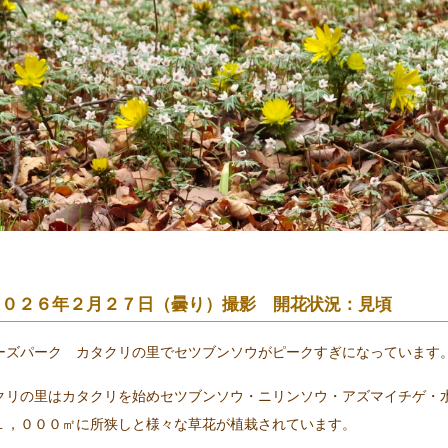
２０２６年２月２７日（曇り）撮影 開花状況：見頃
ーズパーク カタクリの里でセツブンソウがピークすぎになっています
クリの里はカタクリを始めセツブンソウ・ニリンソウ・アズマイチゲ・
１，０００㎡に所狭しと様々な草花が植栽されています。