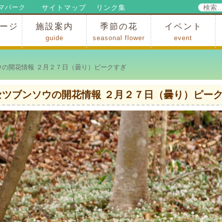
検
サイトマップ
リンク集
マパーク
索:
ージ
施設案内
季節の花
イベント
guide
seasonal flower
event
パークからのお知らせ
パークだより
ップ
出
の行為許可
の禁止行為
アトラクション
施設・イベント会場
レストラン・ショップ
スポーツ
花・自然
ハイキング・広場・景色
花の開花状況
梅
桜
スイセン
シャクナゲ
アジサイ
イチョウ
モミジの紅葉
写真展
インストラクター
コンサート
総合イベント
の開花情報 ２月２７日（曇り）ピークすぎ
セツブンソウの開花情報 ２月２７日（曇り）ピー