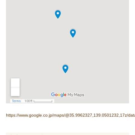
https://www.google.co.jp/maps/@35.9962327,139.0501232,17z