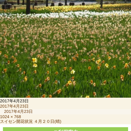
2017年4月23日
投
2017年4月23日
稿
2017年4月23日
日:
フ
1024 × 768
投
スイセン開花状況 ４月２０日(晴)
ル
稿
サ