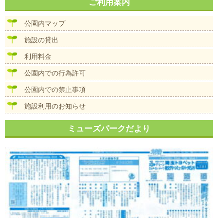
ナ
ご利用案内
イ
ビ
ズ
ゲ
公園内マップ
ー
シ
施設の貸出
ョ
ン
利用料金
公園内での行為許可
公園内での禁止事項
施設利用のお知らせ
ミューズパークだより