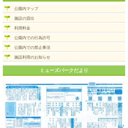
ビ
ズ
ゲ
公園内マップ
ー
シ
施設の貸出
ョ
ン
利用料金
公園内での行為許可
公園内での禁止事項
施設利用のお知らせ
ミューズパークだより