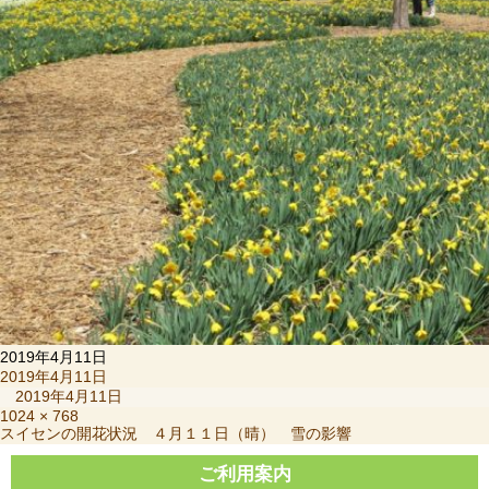
2019年4月11日
投
2019年4月11日
稿
2019年4月11日
日:
フ
1024 × 768
投
スイセンの開花状況 ４月１１日（晴） 雪の影響
ル
稿
サ
ナ
ご利用案内
イ