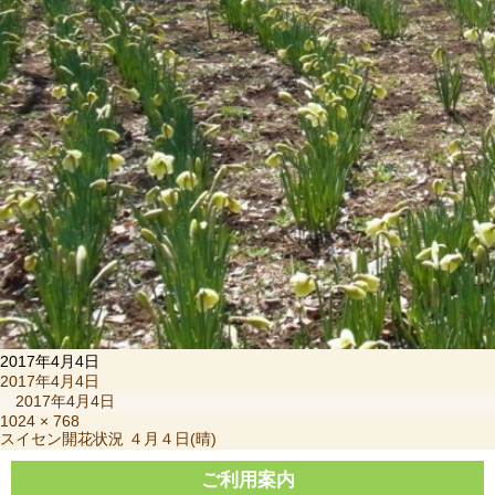
2017年4月4日
投
2017年4月4日
稿
2017年4月4日
日:
フ
1024 × 768
投
スイセン開花状況 ４月４日(晴)
ル
稿
サ
ナ
ご利用案内
イ