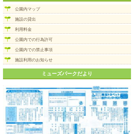
ビ
ズ
ゲ
公園内マップ
ー
シ
施設の貸出
ョ
ン
利用料金
公園内での行為許可
公園内での禁止事項
施設利用のお知らせ
ミューズパークだより