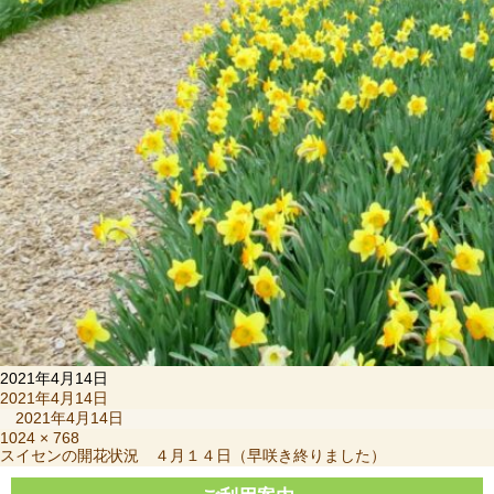
2021年4月14日
投
2021年4月14日
稿
2021年4月14日
日:
フ
1024 × 768
投
スイセンの開花状況 ４月１４日（早咲き終りました）
ル
稿
サ