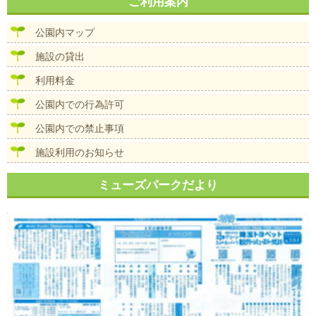
ナ
ご利用案内
イ
ビ
ズ
ゲ
公園内マップ
ー
シ
施設の貸出
ョ
ン
利用料金
公園内での行為許可
公園内での禁止事項
施設利用のお知らせ
ミューズパークだより