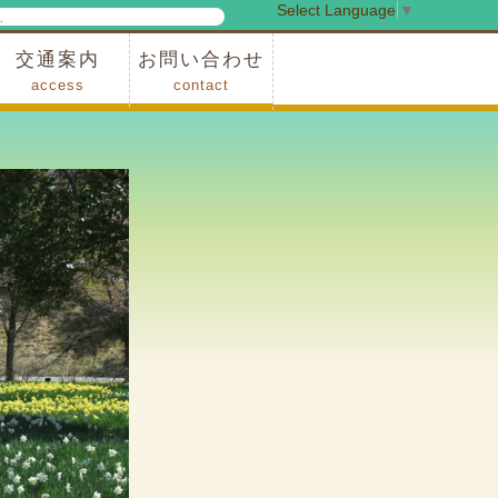
Select Language
▼
検
索
交通案内
お問い合わせ
access
contact
事業
車でお越しの場合
電車・バスでお越しの場合
※町営バスをご利用の場合
タクシーをご利用の場合
スカイトレイン(園内)
レンタサイクル(園内)
管理事務所
小鹿野町農林産物直売所
スポーツの森
F1リゾート秩父
フォレストアドベンシャー秩父
ソト遊びの森
メープルベース
西武観光バス秩父営業所