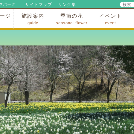
検
サイトマップ
リンク集
マパーク
索:
ージ
施設案内
季節の花
イベント
guide
seasonal flower
event
パークからのお知らせ
パークだより
ップ
出
の行為許可
の禁止行為
アトラクション
施設・イベント会場
レストラン・ショップ
スポーツ
花・自然
ハイキング・広場・景色
花の開花状況
梅
桜
スイセン
シャクナゲ
アジサイ
イチョウ
モミジの紅葉
写真展
インストラクター
コンサート
総合イベント