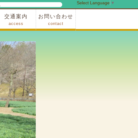
Select Language
▼
検
索
交通案内
お問い合わせ
access
contact
事業
車でお越しの場合
電車・バスでお越しの場合
※町営バスをご利用の場合
タクシーをご利用の場合
スカイトレイン(園内)
レンタサイクル(園内)
管理事務所
小鹿野町農林産物直売所
スポーツの森
F1リゾート秩父
フォレストアドベンシャー秩父
ソト遊びの森
メープルベース
西武観光バス秩父営業所