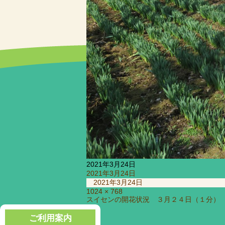
2021年3月24日
投
2021年3月24日
稿
2021年3月24日
日:
フ
1024 × 768
投
スイセンの開花状況 ３月２４日（１分）
ル
稿
サ
ナ
ご利用案内
イ