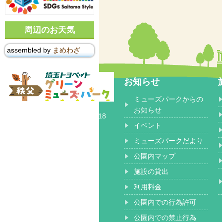
周辺のお天気
assembled by
まめわざ
お知らせ
ミューズパークからの
〒368-0102
お知らせ
埼玉県秩父郡 小鹿野町長留2518
イベント
ミューズパークだより
公園内マップ
施設の貸出
利用料金
公園内での行為許可
公園内での禁止行為