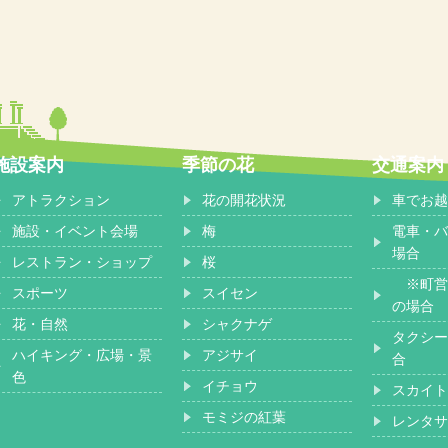
施設案内
季節の花
交通案内
アトラクション
花の開花状況
車でお越
施設・イベント会場
梅
電車・バ
場合
レストラン・ショップ
桜
※町営
スポーツ
スイセン
の場合
花・自然
シャクナゲ
タクシー
ハイキング・広場・景
アジサイ
合
色
イチョウ
スカイト
モミジの紅葉
レンタサ