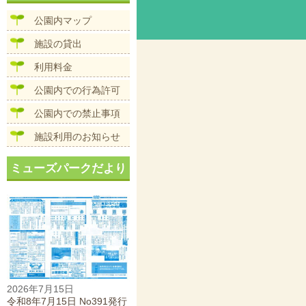
ビ
ズ
ゲ
公園内マップ
ー
シ
施設の貸出
ョ
ン
利用料金
公園内での行為許可
公園内での禁止事項
施設利用のお知らせ
ミューズパークだより
2026年7月15日
令和8年7月15日 No391発行