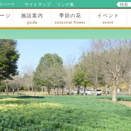
検
サイトマップ
リンク集
マパーク
索:
ージ
施設案内
季節の花
イベント
guide
seasonal flower
event
パークからのお知らせ
パークだより
ップ
出
の行為許可
の禁止行為
アトラクション
施設・イベント会場
レストラン・ショップ
スポーツ
花・自然
ハイキング・広場・景色
花の開花状況
梅
桜
スイセン
シャクナゲ
アジサイ
イチョウ
モミジの紅葉
写真展
インストラクター
コンサート
総合イベント