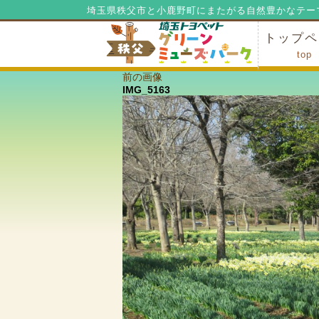
埼玉県秩父市と小鹿野町にまたがる自然豊かなテー
トップペ
top
前の画像
ミューズ
ミューズ
公園内マ
施設の貸
利用料金
公園内で
公園内で
IMG_5163