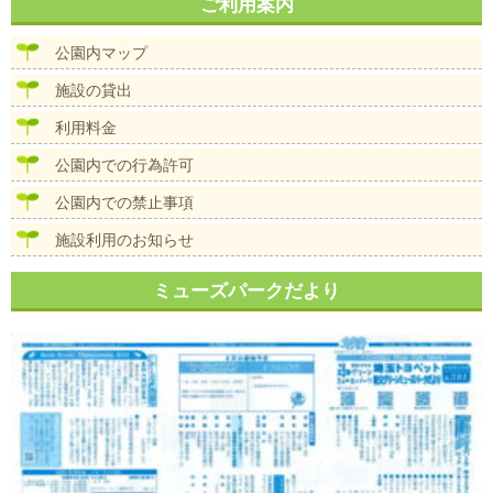
ナ
ご利用案内
イ
ビ
ズ
ゲ
公園内マップ
ー
シ
施設の貸出
ョ
ン
利用料金
公園内での行為許可
公園内での禁止事項
施設利用のお知らせ
ミューズパークだより