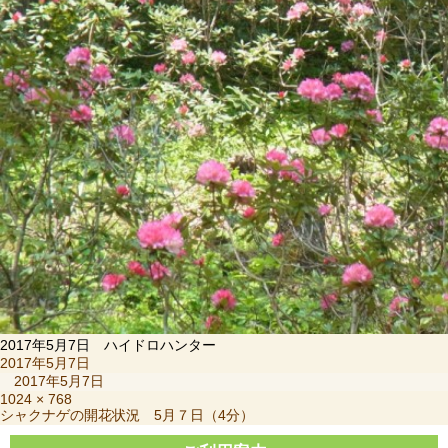
2017年5月7日 ハイドロハンター
投
2017年5月7日
稿
2017年5月7日
日:
フ
1024 × 768
投
シャクナゲの開花状況 5月７日（4分）
ル
稿
サ