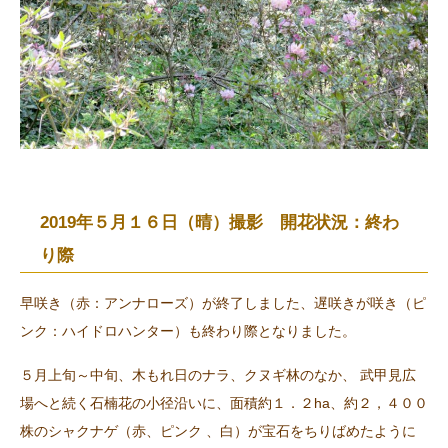
2019年５月１６日（晴）撮影 開花状況：終わ
り際
早咲き（赤：アンナローズ）が終了しました、遅咲きが咲き（ピ
ンク：ハイドロハンター）も終わり際となりました。
５月上旬～中旬、木もれ日のナラ、クヌギ林のなか、 武甲見広
場へと続く石楠花の小径沿いに、面積約１．２ha、約２，４００
株のシャクナゲ（赤、ピンク 、白）が宝石をちりばめたように