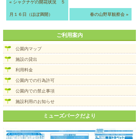
«
シャクナゲの開花状況 ５
月１６日（ほぼ満開）
春の山野草観察会
»
ご利用案内
公園内マップ
施設の貸出
利用料金
公園内での行為許可
公園内での禁止事項
施設利用のお知らせ
ミューズパークだより