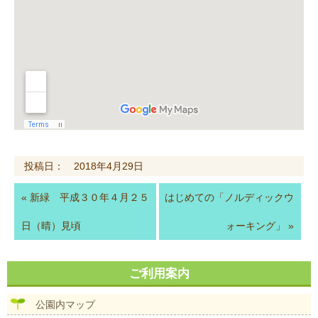
投稿日： 2018年4月29日
«
新緑 平成３０年４月２５
はじめての「ノルディックウ
日（晴）見頃
ォーキング」
»
ご利用案内
公園内マップ