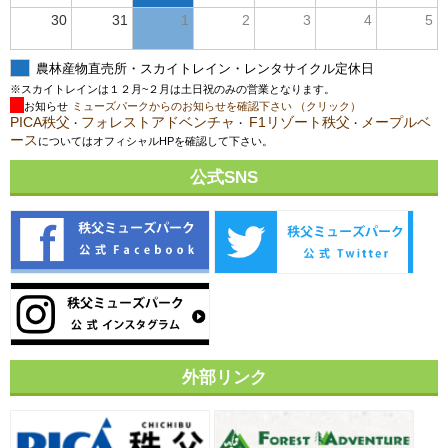
30
31
1
2
3
4
5
農林産物直売所・スカイトレイン・レンタサイクル定休日
※スカイトレインは１２月~２月は土日祝のみの営業となります。
お知らせ
ミューズパークからのお知らせを確認下さい （クリック）
PICA秩父
フォレストアドベンチャ
F1リゾート秩父
メープルベ
・
・
・
ース
についてはオフィシャルHPを確認して下さい。
公式SNS
外部リンク