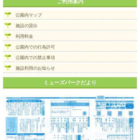
ナ
ご利用案内
イ
ビ
ズ
ゲ
公園内マップ
ー
シ
施設の貸出
ョ
ン
利用料金
公園内での行為許可
公園内での禁止事項
施設利用のお知らせ
ミューズパークだより