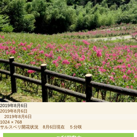
2019年8月6日
投
2019年8月6日
稿
2019年8月6日
日:
フ
1024 × 768
投
サルスベリ開花状況 8月6日現在 ５分咲
ル
稿
サ