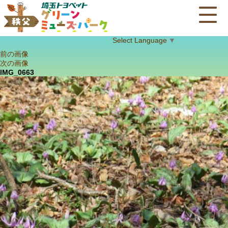
Select Language
▼
前の画像
次の画像
IMG_0663