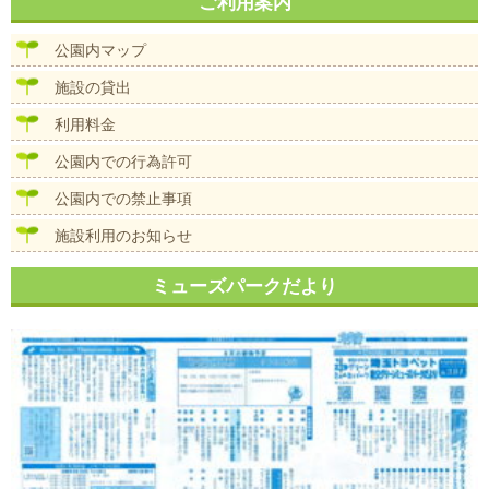
ナ
ご利用案内
イ
ビ
ズ
ゲ
公園内マップ
ー
シ
施設の貸出
ョ
ン
利用料金
公園内での行為許可
公園内での禁止事項
施設利用のお知らせ
ミューズパークだより