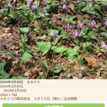
2024年3月30日 カタクリ
投
2024年3月30日
稿
2024年3月30日
日:
フ
1024 × 768
投
カタクリの開花状況 ３月３０日（晴れ）ほぼ満開
ル
稿
サ