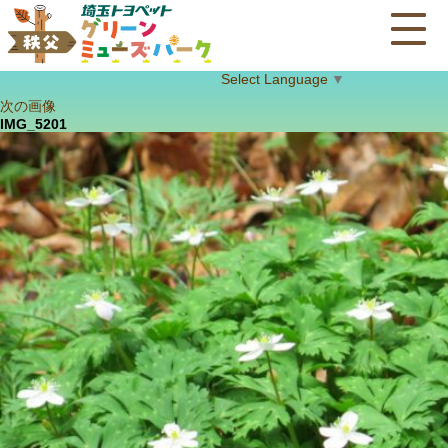
Select Language
▼
次の画像
IMG_5201