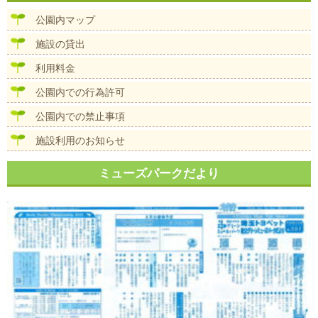
ビ
ズ
ゲ
公園内マップ
ー
シ
施設の貸出
ョ
ン
利用料金
公園内での行為許可
公園内での禁止事項
施設利用のお知らせ
ミューズパークだより