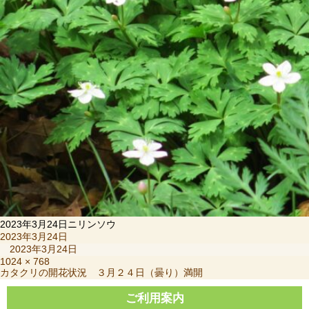
2023年3月24日ニリンソウ
投
2023年3月24日
稿
2023年3月24日
日:
フ
1024 × 768
投
カタクリの開花状況 ３月２４日（曇り）満開
ル
稿
サ
ナ
ご利用案内
イ