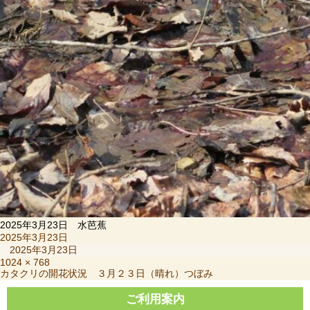
2025年3月23日 水芭蕉
投
2025年3月23日
稿
2025年3月23日
日:
フ
1024 × 768
投
カタクリの開花状況 ３月２３日（晴れ）つぼみ
ル
稿
サ
ナ
ご利用案内
イ