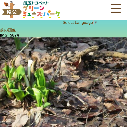
Select Language
▼
前の画像
IMG_5874