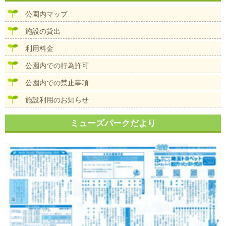
ビ
ズ
ゲ
公園内マップ
ー
シ
施設の貸出
ョ
ン
利用料金
公園内での行為許可
公園内での禁止事項
施設利用のお知らせ
ミューズパークだより