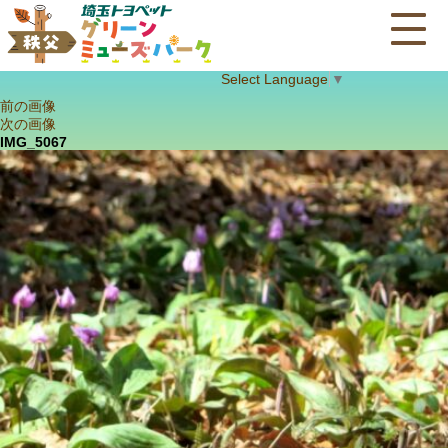
Select Language
▼
前の画像
次の画像
IMG_5067