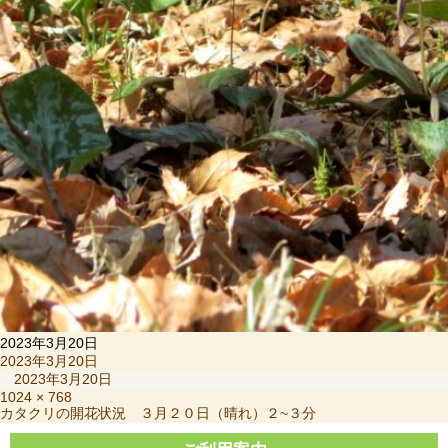
2023年3月20日
投
2023年3月20日
稿
2023年3月20日
日:
フ
1024 × 768
投
カタクリの開花状況 ３月２０日（晴れ）２~３分
ル
稿
サ