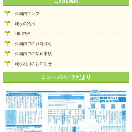
ナ
ご利用案内
イ
ビ
ズ
ゲ
公園内マップ
ー
シ
施設の貸出
ョ
ン
利用料金
公園内での行為許可
公園内での禁止事項
施設利用のお知らせ
ミューズパークだより