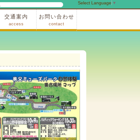
Select Language
▼
検
索
交通案内
お問い合わせ
access
contact
事業
車でお越しの場合
電車・バスでお越しの場合
※町営バスをご利用の場合
タクシーをご利用の場合
スカイトレイン(園内)
レンタサイクル(園内)
管理事務所
小鹿野町農林産物直売所
スポーツの森
F1リゾート秩父
フォレストアドベンシャー秩父
ソト遊びの森
メープルベース
西武観光バス秩父営業所