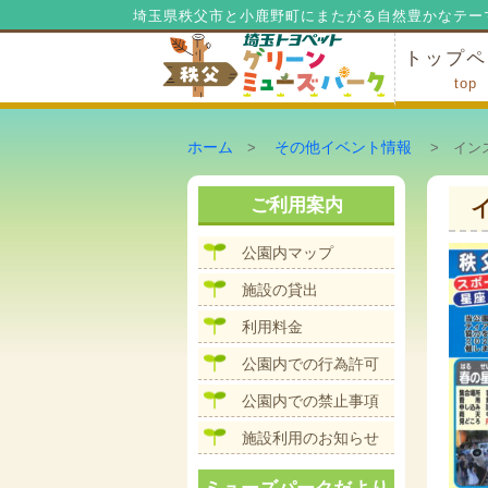
埼玉県秩父市と小鹿野町にまたがる自然豊かなテー
トップペ
top
ミューズ
ミューズ
公園内マ
施設の貸
利用料金
公園内で
公園内で
ホーム
その他イベント情報
>
> イン
ご利用案内
公園内マップ
施設の貸出
利用料金
公園内での行為許可
公園内での禁止事項
施設利用のお知らせ