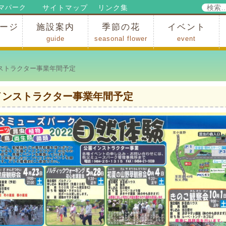
検
サイトマップ
リンク集
マパーク
索:
ージ
施設案内
季節の花
イベント
guide
seasonal flower
event
パークからのお知らせ
パークだより
ップ
出
の行為許可
の禁止行為
アトラクション
施設・イベント会場
レストラン・ショップ
スポーツ
花・自然
ハイキング・広場・景色
花の開花状況
梅
桜
スイセン
シャクナゲ
アジサイ
イチョウ
モミジの紅葉
写真展
インストラクター
コンサート
総合イベント
ストラクター事業年間予定
インストラクター事業年間予定