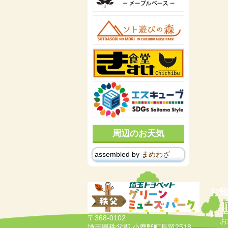
周辺のお天気
assembled by
まめわざ
お知
ミ
〒368-0102
お
埼玉県秩父郡 小鹿野町長留2518