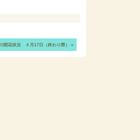
の開花状況 ４月17日（終わり際）
»