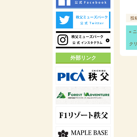
投
«
ニ
ク
外部リンク