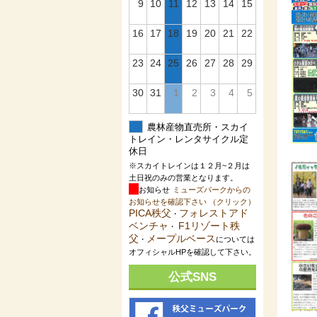
9
10
11
12
13
14
15
16
17
18
19
20
21
22
23
24
25
26
27
28
29
30
31
1
2
3
4
5
農林産物直売所・スカイ
トレイン・レンタサイクル定
休日
※スカイトレインは１２月~２月は
土日祝のみの営業となります。
お知らせ
ミューズパークからの
お知らせを確認下さい （クリック）
PICA秩父
フォレストアド
・
ベンチャ
F1リゾート秩
・
父
メープルベース
・
については
オフィシャルHPを確認して下さい。
公式SNS