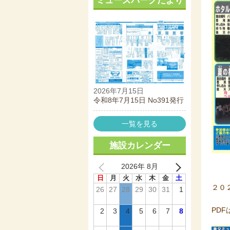
ミューズパークだより
2026年7月15日
令和8年7月15日 No391発行
一覧を見る
施設カレンダー
2026年 8月
日
月
火
水
木
金
土
２０
26
27
28
29
30
31
1
PD
2
3
4
5
6
7
8