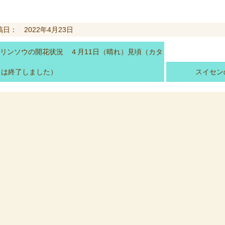
稿日： 2022年4月23日
リンソウの開花状況 ４月11日（晴れ）見頃（カタ
リは終了しました）
スイセン