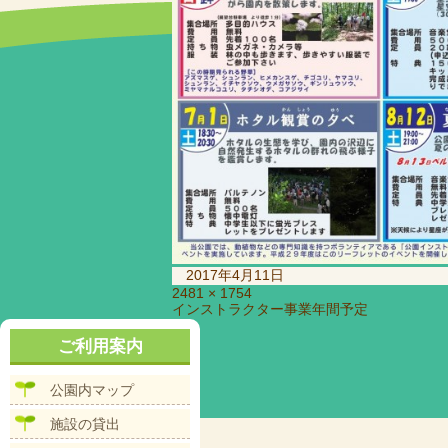
投
2017年4月11日
稿
フ
2481 × 1754
投
インストラクター事業年間予定
日:
ル
稿
サ
ナ
ご利用案内
イ
ビ
ズ
ゲ
公園内マップ
ー
シ
施設の貸出
ョ