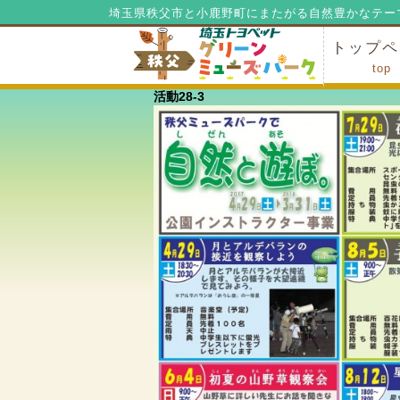
埼玉県秩父市と小鹿野町にまたがる自然豊かなテー
トップペ
top
活動28-3
ミューズ
ミューズ
公園内マ
施設の貸
利用料金
公園内で
公園内で