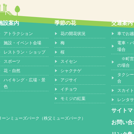
施設案内
季節の花
交通案内
アトラクション
花の開花状況
車でお越
施設・イベント会場
梅
電車・バ
場合
レストラン・ショップ
桜
※町営
スポーツ
スイセン
の場合
花・自然
シャクナゲ
タクシー
ハイキング・広場・景
アジサイ
合
色
イチョウ
スカイト
モミジの紅葉
レンタサ
サイトマ
グリーンミューズパーク（秩父ミューズパーク）
お問い合