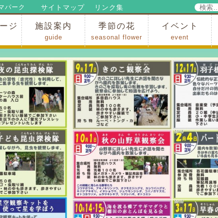
検
サイトマップ
リンク集
マパーク
索:
ージ
施設案内
季節の花
イベント
guide
seasonal flower
event
パークからのお知らせ
パークだより
ップ
出
の行為許可
の禁止行為
アトラクション
施設・イベント会場
レストラン・ショップ
スポーツ
花・自然
ハイキング・広場・景色
花の開花状況
梅
桜
スイセン
シャクナゲ
アジサイ
イチョウ
モミジの紅葉
写真展
インストラクター
コンサート
総合イベント