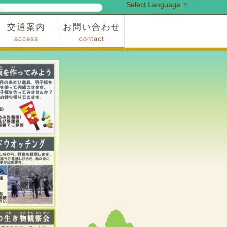
Select Language
▼
検
索
交通案内
お問い合わせ
access
contact
事業
車でお越しの場合
電車・バスでお越しの場合
※町営バスをご利用の場合
タクシーをご利用の場合
スカイトレイン(園内)
レンタサイクル(園内)
管理事務所
小鹿野町農林産物直売所
スポーツの森
F1リゾート秩父
フォレストアドベンシャー秩父
ソト遊びの森
メープルベース
西武観光バス秩父営業所