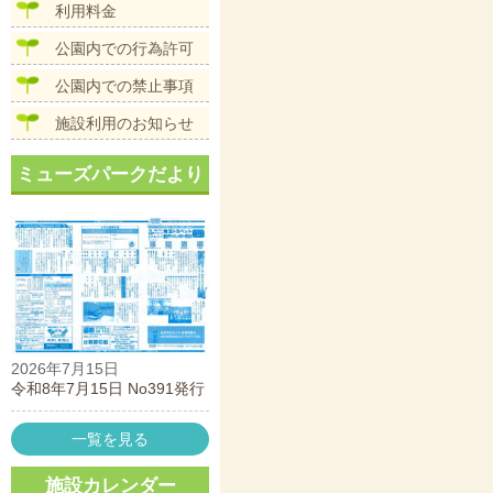
ン
利用料金
公園内での行為許可
公園内での禁止事項
施設利用のお知らせ
ミューズパークだより
2026年7月15日
令和8年7月15日 No391発行
一覧を見る
施設カレンダー