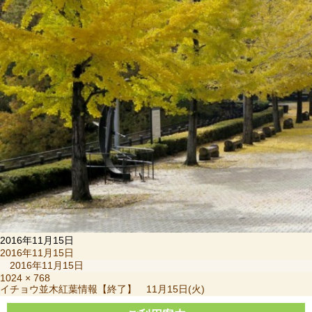
2016年11月15日
投
2016年11月15日
稿
2016年11月15日
日:
フ
1024 × 768
投
イチョウ並木紅葉情報【終了】 11月15日(火)
ル
稿
サ