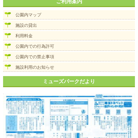
ナ
ご利用案内
イ
ビ
ズ
ゲ
公園内マップ
ー
シ
施設の貸出
ョ
ン
利用料金
公園内での行為許可
公園内での禁止事項
施設利用のお知らせ
ミューズパークだより