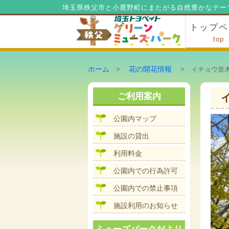
埼玉県秩父市と小鹿野町にまたがる自然豊かなテー
トップペ
top
ミューズ
ミューズ
公園内マ
施設の貸
利用料金
公園内で
公園内で
ホーム
花の開花情報
>
> イチョウ並木
ご利用案内
公園内マップ
施設の貸出
利用料金
公園内での行為許可
公園内での禁止事項
施設利用のお知らせ