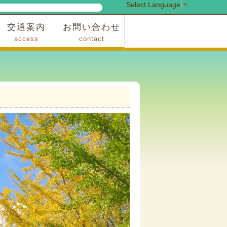
Select Language
▼
検
索
交通案内
お問い合わせ
access
contact
事業
車でお越しの場合
電車・バスでお越しの場合
※町営バスをご利用の場合
タクシーをご利用の場合
スカイトレイン(園内)
レンタサイクル(園内)
管理事務所
小鹿野町農林産物直売所
スポーツの森
F1リゾート秩父
フォレストアドベンシャー秩父
ソト遊びの森
メープルベース
西武観光バス秩父営業所