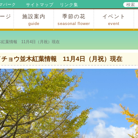
検
サイトマップ
リンク集
マパーク
索:
ージ
施設案内
季節の花
イベント
guide
seasonal flower
event
パークからのお知らせ
パークだより
ップ
出
の行為許可
の禁止行為
アトラクション
施設・イベント会場
レストラン・ショップ
スポーツ
花・自然
ハイキング・広場・景色
花の開花状況
梅
桜
スイセン
シャクナゲ
アジサイ
イチョウ
モミジの紅葉
写真展
インストラクター
コンサート
総合イベント
紅葉情報 11月4日（月祝）現在
イチョウ並木紅葉情報 11月4日（月祝）現在