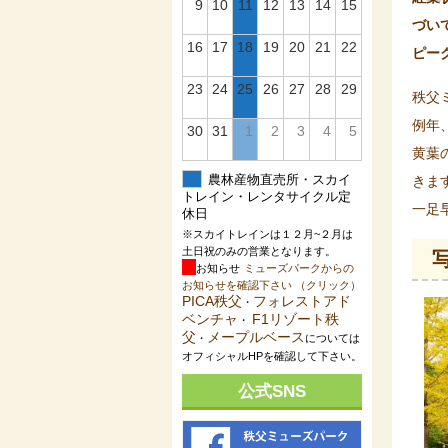
9
10
11
12
13
14
15
づい
16
17
18
19
20
21
22
ピー
23
24
25
26
27
28
29
秩父
例年
30
31
1
2
3
4
5
黄葉
きま
農林産物直売所・スカイ
トレイン・レンタサイクル定
一足
休日
※スカイトレインは１２月~２月は
土日祝のみの営業となります。
写
お知らせ
ミューズパークからの
お知らせを確認下さい （クリック）
PICA秩父
フォレストアド
・
ベンチャ
F1リゾート秩
・
父
メープルベース
・
については
オフィシャルHPを確認して下さい。
公式SNS