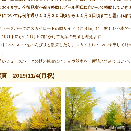
ております。今後見所が徐々移動しプール周辺に向かって移動していき
クについては例年通り１０月２５日頃から１１月５日頃までと思われま
ミューズパークのスカイロードの両サイド（約３㎞）に、約５００本の
、10月下旬から11月上旬にかけて黄葉の見頃を迎えます。
のトンネルの中をのんびりと散策したり、スカイトレインに乗車して眺
す。
早いミューズパークの秋の観賞にイチョウ並木を一度訪れてみてはいか
真 2019/11/4(月祝)