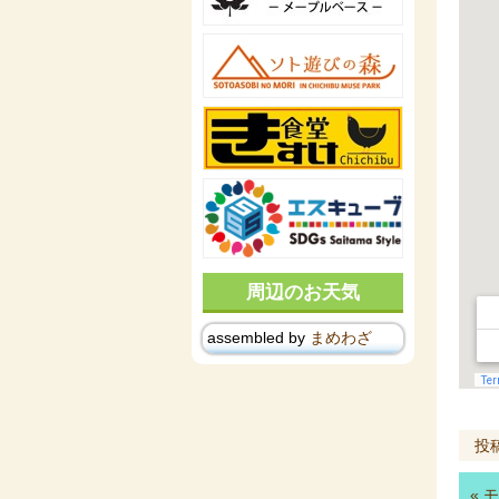
周辺のお天気
assembled by
まめわざ
投
«
モ