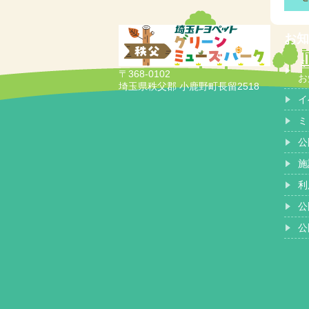
お知
ミ
〒368-0102
お
埼玉県秩父郡 小鹿野町長留2518
イ
ミ
公
施
利
公
公