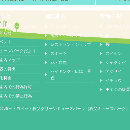
らせ
施設案内
季節の花
ューズパークからの
アトラクション
花の開花状況
知らせ
施設・イベント会場
梅
ベント
レストラン・ショップ
桜
ューズパークだより
スポーツ
スイセン
園内マップ
花・自然
シャクナゲ
設の貸出
ハイキング・広場・景
アジサイ
用料金
色
イチョウ
園内での行為許可
モミジの紅葉
園内での禁止行為
© 埼玉トヨペット秩父グリーンミューズパーク（秩父ミューズパーク）