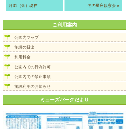
月31（金）現在
冬の星座観察会
»
ご利用案内
公園内マップ
施設の貸出
利用料金
公園内での行為許可
公園内での禁止事項
施設利用のお知らせ
ミューズパークだより