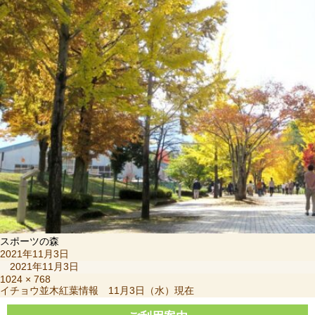
スポーツの森
投
2021年11月3日
稿
2021年11月3日
日:
フ
1024 × 768
投
イチョウ並木紅葉情報 11月3日（水）現在
ル
稿
サ