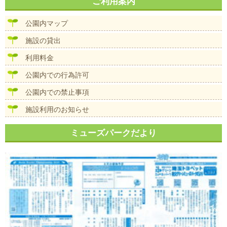
ナ
ご利用案内
イ
ビ
ズ
ゲ
公園内マップ
ー
シ
施設の貸出
ョ
ン
利用料金
公園内での行為許可
公園内での禁止事項
施設利用のお知らせ
ミューズパークだより